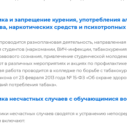
ика и запрещение курения, употребления а
ва, наркотических средств и психотропных
проводится разноплановая деятельность, направленна
 студентов (наркомании, ВИЧ-инфекции, табакокурения,
авового сознания, привлечение студенческой молодежи
ют в различных мероприятиях и акциях по профилактик
я работа проводится в колледже по борьбе с табакоку
кона от 23 февраля 2013 года № 15-ФЗ «Об охране здор
вий потребления табака».
ика несчастных случаев с обучающимися в
ки несчастных случаев сводятся к устранению непосре
 включают: