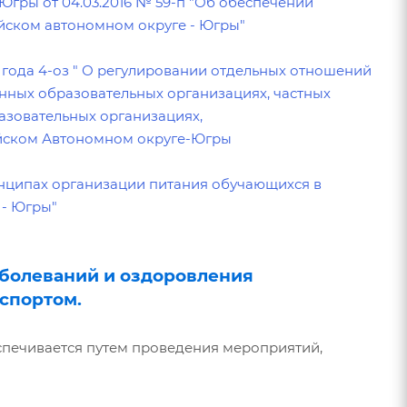
гры от 04.03.2016 № 59-п "Об обеспечении
йском автономном округе - Югры"
 года 4-оз " О регулировании отдельных отношений
нных образовательных организациях, частных
зовательных организациях,
ийском Автономном округе-Югры
ринципах организации питания обучающихся в
 - Югры"
аболеваний и оздоровления
 спортом.
печивается путем проведения мероприятий,