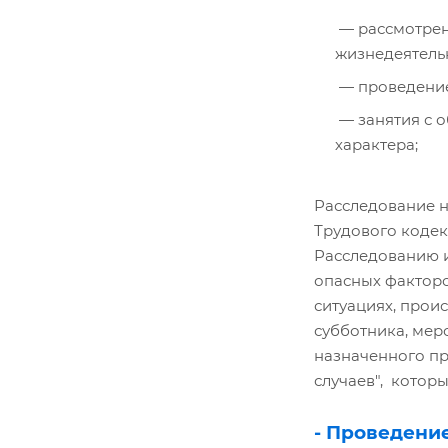
рассмотрен
жизнедеятель
проведение
занятия с 
характера;
Расследование н
Трудового кодек
Расследованию и
опасных факторо
ситуациях, прои
субботника, мер
назначенного пр
случаев", которы
- Проведени