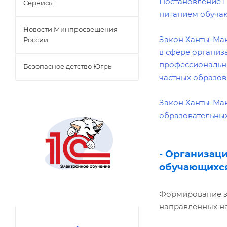
Постановление П
Сервисы
питанием обучаю
Новости Минпросвещения
Закон Ханты-Ман
России
в сфере организ
профессиональн
Безопасное детство Югры
частных образо
Закон Ханты-Ман
образовательных
- Организац
обучающихся
Формирование зд
направленных на