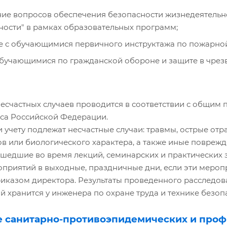
ие вопросов обеспечения безопасности жизнедеятельно
ности" в рамках образовательных программ;
 с обучающимися первичного инструктажа по пожарной
обучающимися по гражданской обороне и защите в чрез
есчастных случаев проводится в соответствии с общим по
са Российской Федерации.
 учету подлежат несчастные случаи: травмы, острые от
в или биологического характера, а также иные повреж
сшедшие во время лекций, семинарских и практических 
оприятий в выходные, праздничные дни, если эти меро
иказом директора. Результаты проведенного расследова
й хранится у инженера по охране труда и технике безоп
е санитарно-противоэпидемических и про