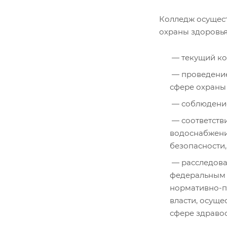
Колледж осущест
охраны здоровья
текущий ко
проведение
сфере охраны
соблюдение
соответств
водоснабжени
безопасности
расследова
федеральным 
нормативно-п
власти, осущ
сфере здраво