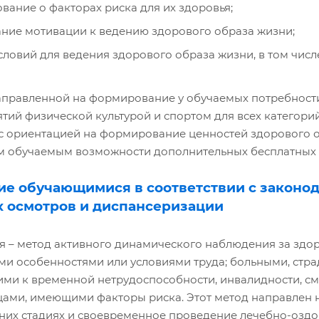
ание о факторах риска для их здоровья;
ие мотивации к ведению здорового образа жизни;
словий для ведения здорового образа жизни, в том числ
аправленной на формирование у обучаемых потребности
ятий физической культурой и спортом для всех категори
 ориентацией на формирование ценностей здорового об
 обучаемым возможности дополнительных бесплатных за
ие обучающимися в соответствии с законо
 осмотров и диспансеризации
я – метод активного динамического наблюдения за зд
ми особенностями или условиями труда; больными, ст
ми к временной нетрудоспособности, инвалидности, с
цами, имеющими факторы риска. Этот метод направлен 
них стадиях и своевременное проведение лечебно-озд