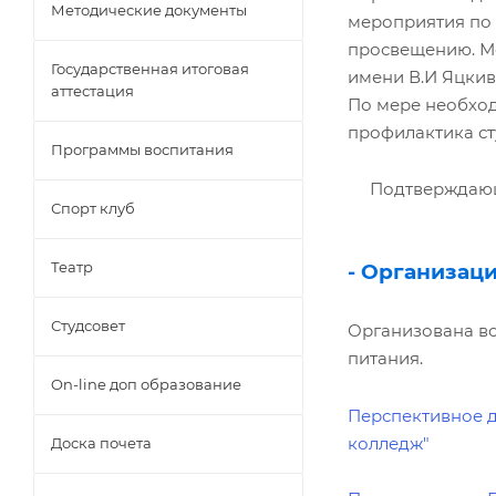
Методические документы
мероприятия по 
просвещению. М
Государственная итоговая
имени В.И Яцки
аттестация
По мере необход
профилактика ст
Программы воспитания
Подтверждающ
Спорт клуб
Театр
- Организац
Студсовет
Организована во
питания.
On-line доп образование
Перспективное д
колледж"
Доска почета