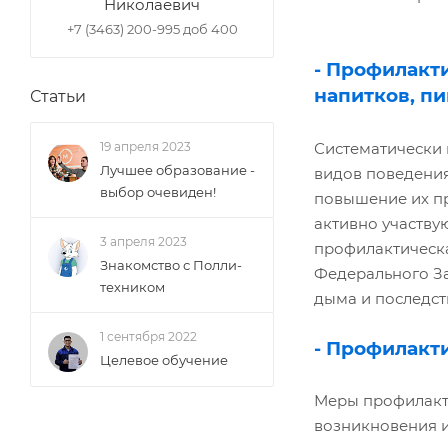
Николаевич
+7 (3463) 200-995 доб 400
- Профилакт
напитков, пи
Статьи
Систематически 
19 апреля 2023
Лучшее образование -
видов поведения
выбор очевиден!
повышение их пр
активно участву
3 апреля 2023
профилактическа
Знакомство с Полли-
Федерального За
техником
дыма и последст
1 сентября 2022
- Профилакт
Целевое обучение
Меры профилакти
возникновения и