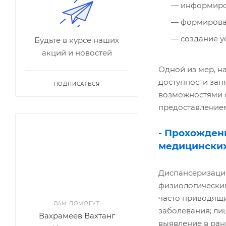
информиров
формирован
создание у
Будьте в курсе наших
акций и новостей
Одной из мер, н
доступности зан
ПОДПИСАТЬСЯ
возможностями с
предоставлением
- Прохожден
медицинских
Диспансеризаци
физиологически
часто приводящи
ВАМ ПОМОГУТ
заболевания; ли
Вахрамеев Вахтанг
выявление в ран