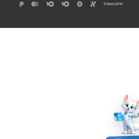
Виртуальная выставка_Без прошлого нет
будущего_105 лет комсомолу
Мастер оперы Джузеппе Верди
По следам Беллинзгаузена
"Певец родного края" (к 100-летию со дня
рождения поэта Р. Г. Гамзатова)
Я буду видеть сердцем...
День семьи, любви и верности
Лето и книги
Герои СВО - Герои России