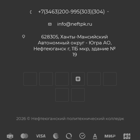
художника Ван Дейка Антонис
+7(3463)200-995(303)(304)
Первые в мире... женщины. Выставка к 8 марта
info@neftpk.ru
Мистический реалист Эдгар По
628305, Ханты-Мансийский
Автономный округ - Югра АО,
Рекомендательный список литературы_Чтение
Нефтеюганск г, 11Б мкр, здание №
19
на новогодних каникулах
День зимнего солнцестояния
Архипелаг судьбы А. Солженицына
Мероприятия 2021-2022
Виртуальная выставка Секреты общения, 135 лет
со дня рождения Дейла Карнеги (1888-1955),
американского писателя-публициста
2026 © Нефтеюганский политехнический колледж
Книжные выставки 2023-2024
4 ноября День народного единства