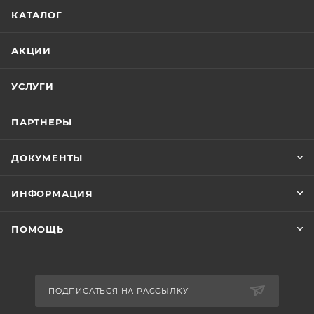
Литература на летний период
КАТАЛОГ
Виртуальная выставка Психолог души
АКЦИИ
человеческой 20 мая – 225 лет со дня рождения
французского писателя Оноре де Бальзака
УСЛУГИ
(1799-1850)
ПАРТНЕРЫ
100 лет со дня рождения известного советского
поэта и композитора, родоначальника
бардовской песни - Булата
ДОКУМЕНТЫ
Шалвовича Окуджавы
ИНФОРМАЦИЯ
В.В. Набоков (1899-1977)
ПОМОЩЬ
Модест Мусорский
Виртуальная выставка посвященная к 425-
ПОДПИСАТЬСЯ НА РАССЫЛКУ
летию со дня рождения фламандского